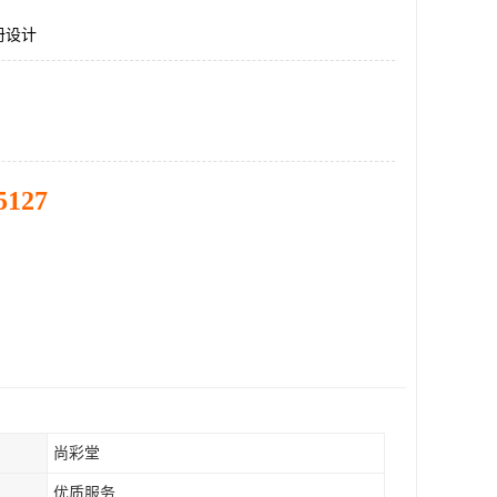
册设计
5127
尚彩堂
优质服务