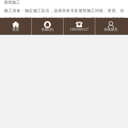
展馆施工
施工准备：确定施工队伍，选择具有丰富展馆施工经验、资质、信
誉良好的施工单位。编制详细的施工进度计划，明确各个施工阶段
的开始时间、结束时间和关键节点，确保施工能够按照计划顺利进
首页
在线QQ
15851665127
在线留言
行。
基础与结构施工：根据设计方案，进行展馆的基础施工，包括地面
处理、墙面砌筑、天花板安装等，确保基础结构的牢固性和稳定
性。搭建展馆的主体结构，包括展架、展台、展板等的安装，注意
结构的安全性和承重能力，保证在展品陈列和观众参观过程中出现
安全隐患。
装修与安装施工：进行墙面、地面、天花板的装修施工，根据设计
要求选择合适的装修材料，如壁纸、地板、涂料等，进行施工，同
时，安装展馆的设备，如空调、通风、消防、电气等系统，确保设
备的正常运行。
布展与调试：将展品按照设计方案进行陈列和布置，注意展品的摆
放位置、角度、间距等，使其能够充分展示其特点和价值。对展馆