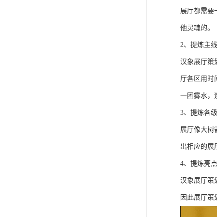
展厅都需要
他灵魂的。
2、提炼主
汉象展厅策
厅各区用时
一团雾水，
3、提炼各
展厅像大树
出相应的展
4、提炼亮
汉象展厅策
因此展厅策