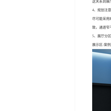
这关系到展
4、规划注
尽可能采用
致，通道窄
5、展厅分
展示区-案例