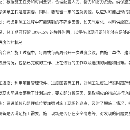
配：根据施工任务和时间要求，合理配置人力、物力和财力资源。确保施
够满足工程进度需要。同时，要预留一定的应急资源，以应对可能出现的
划：考虑到施工过程中可能遇到的不确定因素，如天气变化、材料供应延
说，总工期可预留 10%-15% 的弹性时间，以便在出现问题时能够有足
进度监控机制
度会议：施工过程中，每周或每两周召开一次进度会议，由施工单位、建
进展情况，包括已完成的工作、正在进行的工作以及遇到的问题和困难。
工进度：利用项目管理软件、进度图表等工具，对施工进度进行实时跟踪
发现实际进度落后于计划进度，要立即分析原因，采取相应的措施进行追
查：建设单位和监理单位要加强对施工现场的巡查，及时了解施工情况，
设备是否满足施工需要，施工现场是否存在安全隐患等。对发现的问题要