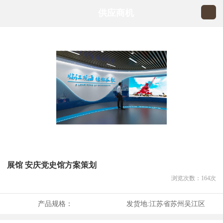
供应商机
展馆 安庆党史馆方案策划
浏览次数：
164
次
产品规格：
发货地:
江苏省苏州吴江区