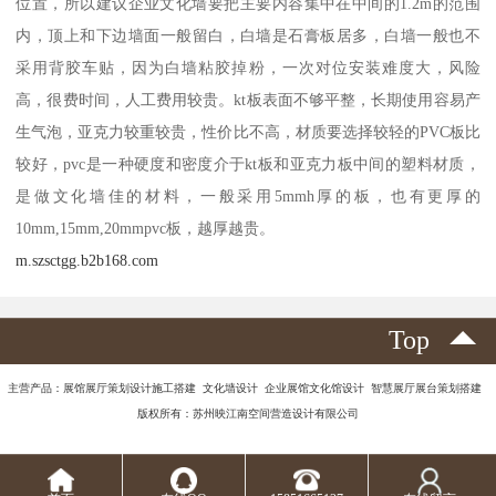
位置，所以建议企业文化墙要把主要内容集中在中间的1.2m的范围
内，顶上和下边墙面一般留白，白墙是石膏板居多，白墙一般也不
采用背胶车贴，因为白墙粘胶掉粉，一次对位安装难度大，风险
高，很费时间，人工费用较贵。kt板表面不够平整，长期使用容易产
生气泡，亚克力较重较贵，性价比不高，材质要选择较轻的PVC板比
较好，pvc是一种硬度和密度介于kt板和亚克力板中间的塑料材质，
是做文化墙佳的材料，一般采用5mmh厚的板，也有更厚的
10mm,15mm,20mmpvc板，越厚越贵。
m.szsctgg.b2b168.com
Top
主营产品：展馆展厅策划设计施工搭建 文化墙设计 企业展馆文化馆设计 智慧展厅展台策划搭建
版权所有：苏州映江南空间营造设计有限公司