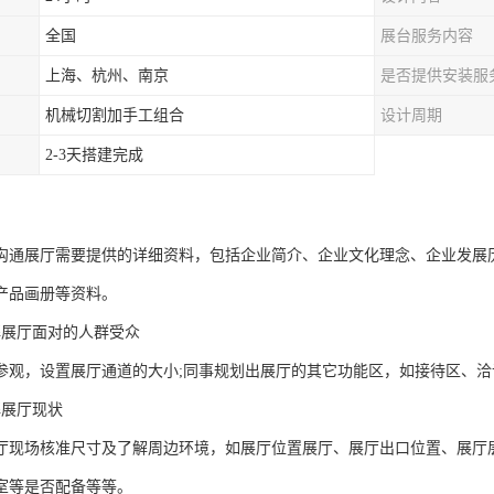
全国
展台服务内容
上海、杭州、南京
是否提供安装服
机械切割加手工组合
设计周期
2-3天搭建完成
沟通展厅需要提供的详细资料，包括企业简介、企业文化理念、企业发展
产品画册等资料。
解展厅面对的人群受众
参观，设置展厅通道的大小;同事规划出展厅的其它功能区，如接待区、洽
解展厅现状
厅现场核准尺寸及了解周边环境，如展厅位置展厅、展厅出口位置、展厅
室等是否配备等等。