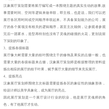
汉象展厅策划需要将展厅编写成一本围绕主题的真实生动的故事,故
事需要时间、空间等逻辑来做串联，即主线，也是说，我们可以把
展厅各区用时间或空间顺序串联起来。不具备策划能力的公司，展
厅的各个展项没有相关的逻辑顺序，甚至主次颠倒，让参观者参观
完后一团雾水，造型再特别也没有了灵魂的碰撞的火花，更别说留
下深刻的印象了。
3、提炼各级标题
展厅像大树需要大量的枝叶围绕主干的修饰及果实的点缀一般，也
需要大量的各级标题来点缀，汉象展厅策划师是根据整理的资料提
炼出相应的展厅的枝干叶果，赋予展厅大量的细节来充实展厅。
4、提炼亮点
汉象展厅策划师围绕主次标题需要提炼各区的象征性的抽象形体，
给设计师以美学具象化，成为展厅的亮点。
因此展厅策划是一个展厅设计行业的职业，他是展厅灵魂师的角
色，有了他展厅才生动。