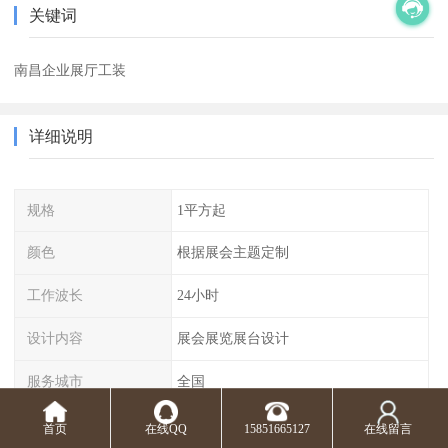
关键词
南昌企业展厅工装
详细说明
规格
1平方起
颜色
根据展会主题定制
工作波长
24小时
设计内容
展会展览展台设计
服务城市
全国
展台服务内容
企业形象宣传、产品展示推广
首页
在线QQ
15851665127
在线留言