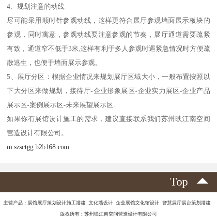
4、规划注意的动线
尽可能采用顺时针参观动线，这样更符合展厅参观墙面展示板块的
参观，同时寓意，参观动线要注意参观的节奏，展厅通道需要疏紧
有致，通道窄不低于3米,这样有利于多人参观时遇紧急情况时方便疏
散逃生，也便于墙面展示参观。
5、展厅分区：根据企业情况来规划展厅区域大小，一般布置按照以
下大分区来做规划，接待厅-企业形象展区-企业实力展区-企业产品
展示区-案例展示区-未来展望展示区.
如果你有展馆设计施工的需求，建议直接联系我们苏州映江南空间
营造设计有限公司。
m.szsctgg.b2b168.com
Top
主营产品：展馆展厅策划设计施工搭建 文化墙设计 企业展馆文化馆设计 智慧展厅展台策划搭建
版权所有：苏州映江南空间营造设计有限公司