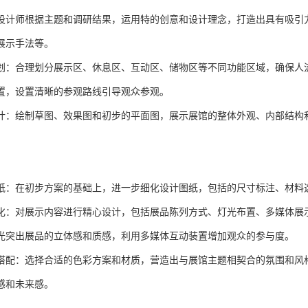
设计师根据主题和调研结果，运用特的创意和设计理念，打造出具有吸引
展示手法等。
划：合理划分展示区、休息区、互动区、储物区等不同功能区域，确保人
置，设置清晰的参观路线引导观众参观。
计：绘制草图、效果图和初步的平面图，展示展馆的整体外观、内部结构
纸：在初步方案的基础上，进一步细化设计图纸，包括的尺寸标注、材料
化：对展示内容进行精心设计，包括展品陈列方式、灯光布置、多媒体展
光突出展品的立体感和质感，利用多媒体互动装置增加观众的参与度。
搭配：选择合适的色彩方案和材质，营造出与展馆主题相契合的氛围和风
感和未来感。