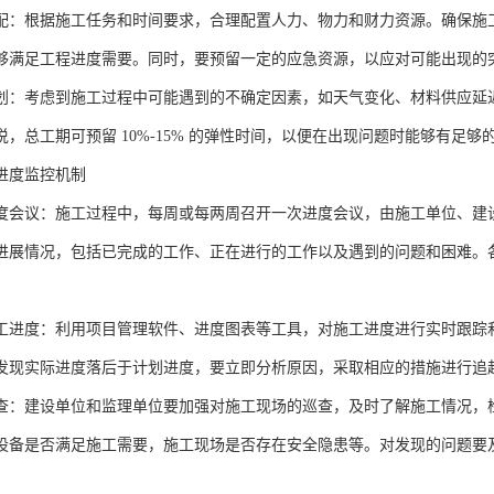
配：根据施工任务和时间要求，合理配置人力、物力和财力资源。确保施
够满足工程进度需要。同时，要预留一定的应急资源，以应对可能出现的
划：考虑到施工过程中可能遇到的不确定因素，如天气变化、材料供应延
说，总工期可预留 10%-15% 的弹性时间，以便在出现问题时能够有足
进度监控机制
度会议：施工过程中，每周或每两周召开一次进度会议，由施工单位、建
进展情况，包括已完成的工作、正在进行的工作以及遇到的问题和困难。
工进度：利用项目管理软件、进度图表等工具，对施工进度进行实时跟踪
发现实际进度落后于计划进度，要立即分析原因，采取相应的措施进行追
查：建设单位和监理单位要加强对施工现场的巡查，及时了解施工情况，
设备是否满足施工需要，施工现场是否存在安全隐患等。对发现的问题要