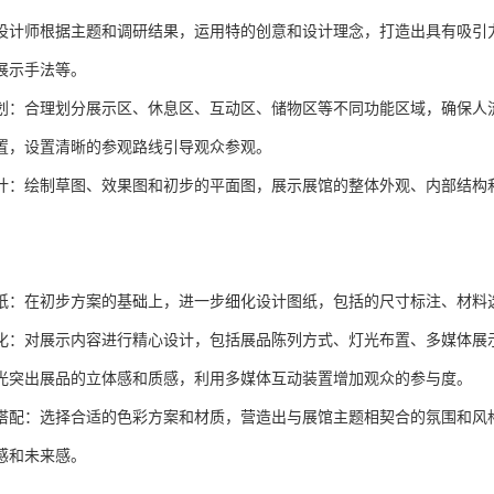
设计师根据主题和调研结果，运用特的创意和设计理念，打造出具有吸引
展示手法等。
划：合理划分展示区、休息区、互动区、储物区等不同功能区域，确保人
置，设置清晰的参观路线引导观众参观。
计：绘制草图、效果图和初步的平面图，展示展馆的整体外观、内部结构
纸：在初步方案的基础上，进一步细化设计图纸，包括的尺寸标注、材料
化：对展示内容进行精心设计，包括展品陈列方式、灯光布置、多媒体展
光突出展品的立体感和质感，利用多媒体互动装置增加观众的参与度。
搭配：选择合适的色彩方案和材质，营造出与展馆主题相契合的氛围和风
感和未来感。