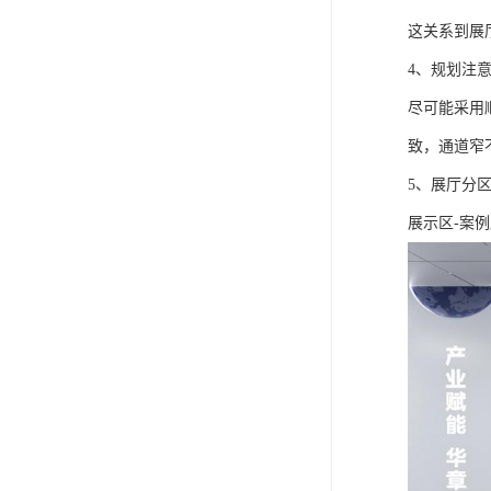
这关系到展
4、规划注
尽可能采用
致，通道窄
5、展厅分
展示区-案例