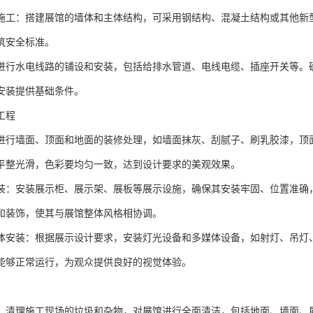
施工：搭建展馆的墙体和主体结构，可采用钢结构、混凝土结构或其他新
筑安全标准。
进行水电线路的铺设和安装，包括给排水管道、电线电缆、插座开关等。
安装提供基础条件。
工程
进行墙面、顶面和地面的装修处理，如墙面抹灰、刮腻子、刷乳胶漆，顶
平整光滑，色彩要均匀一致，达到设计要求的美观效果。
装：安装展示柜、展示架、展板等展示设施，确保其安装牢固、位置准确
和装饰，使其与展馆整体风格相协调。
体安装：根据展示设计要求，安装灯光设备和多媒体设备，如射灯、吊灯
能够正常运行，为观众提供良好的视觉体验。
：清理施工现场的垃圾和杂物，对展馆进行全面清洁，包括地面、墙面、