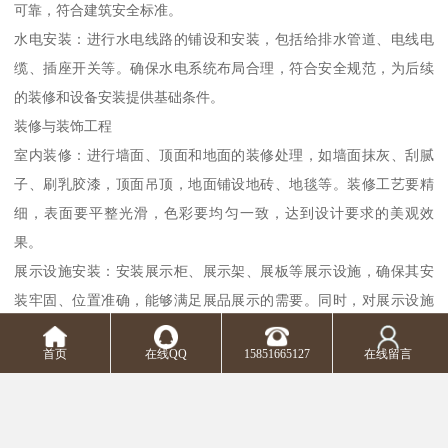
可靠，符合建筑安全标准。
水电安装：进行水电线路的铺设和安装，包括给排水管道、电线电
缆、插座开关等。确保水电系统布局合理，符合安全规范，为后续
的装修和设备安装提供基础条件。
装修与装饰工程
室内装修：进行墙面、顶面和地面的装修处理，如墙面抹灰、刮腻
子、刷乳胶漆，顶面吊顶，地面铺设地砖、地毯等。装修工艺要精
细，表面要平整光滑，色彩要均匀一致，达到设计要求的美观效
果。
展示设施安装：安装展示柜、展示架、展板等展示设施，确保其安
装牢固、位置准确，能够满足展品展示的需要。同时，对展示设施
进行表面处理和装饰，使其与展馆整体风格相协调。
首页
在线QQ
15851665127
在线留言
灯光与多媒体安装：根据展示设计要求，安装灯光设备和多媒体设
备，如射灯、吊灯、投影仪、电子显示屏等。调试灯光效果和多媒
体设备，使其能够正常运行，为观众提供良好的视觉体验。
收尾工程